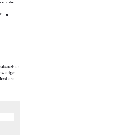
ck und das
 Burg
als auch als
chwieriger
Herzliche