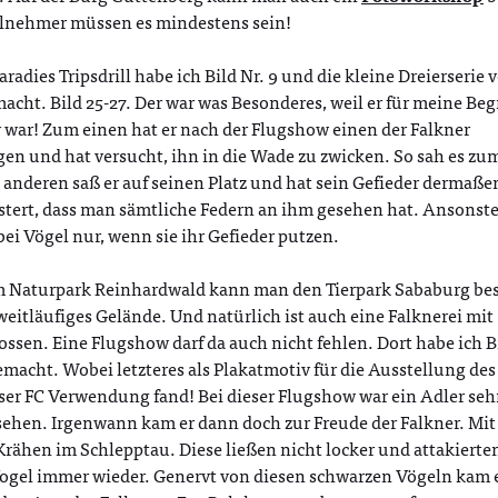
ilnehmer müssen es mindestens sein!
radies Tripsdrill habe ich Bild Nr. 9 und die kleine Dreierserie
acht. Bild 25-27. Der war was Besonderes, weil er für meine Begr
 war! Zum einen hat er nach der Flugshow einen der Falkner
en und hat versucht, ihn in die Wade zu zwicken. So sah es zu
anderen saß er auf seinen Platz und hat sein Gefieder dermaße
stert, dass man sämtliche Federn an ihm gesehen hat. Ansonste
ei Vögel nur, wenn sie ihr Gefieder putzen.
m Naturpark Reinhardwald kann man den Tierpark Sababurg be
weitläufiges Gelände. Und natürlich ist auch eine Falknerei mit
ssen. Eine Flugshow darf da auch nicht fehlen. Dort habe ich Bi
macht. Wobei letzteres als Plakatmotiv für die Ausstellung des
er FC Verwendung fand! Bei dieser Flugshow war ein Adler seh
sehen. Irgenwann kam er dann doch zur Freude der Falkner. Mit
Krähen im Schlepptau. Diese ließen nicht locker und attakierte
ogel immer wieder. Genervt von diesen schwarzen Vögeln kam 