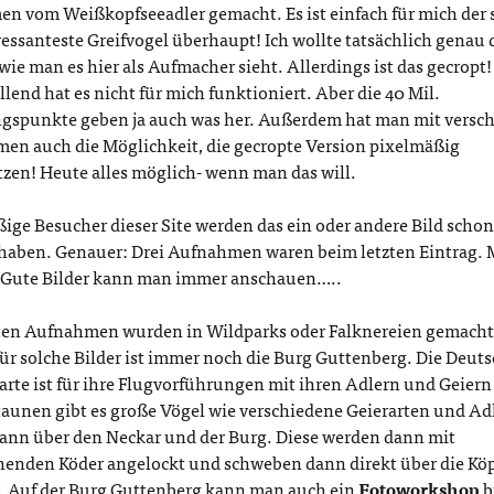
n vom Weißkopfseeadler gemacht. Es ist einfach für mich der 
essanteste Greifvogel überhaupt! Ich wollte tatsächlich genau 
ie man es hier als Aufmacher sieht. Allerdings ist das gecropt!
lend hat es nicht für mich funktioniert. Aber die 40 Mil.
gspunkte geben ja auch was her. Außerdem hat man mit versc
en auch die Möglichkeit, die gecropte Version pixelmäßig
zen! Heute alles möglich- wenn man das will.
ge Besucher dieser Site werden das ein oder andere Bild schon
haben. Genauer: Drei Aufnahmen waren beim letzten Eintrag. 
. Gute Bilder kann man immer anschauen…..
ten Aufnahmen wurden in Wildparks oder Falknereien gemacht.
ür solche Bilder ist immer noch die Burg Guttenberg. Die Deut
arte ist für ihre Flugvorführungen mit ihren Adlern und Geiern
aunen gibt es große Vögel wie verschiedene Geierarten und Adl
dann über den Neckar und der Burg. Diese werden dann mit
henden Köder angelockt und schweben dann direkt über die Köp
. Auf der Burg Guttenberg kann man auch ein
Fotoworkshop
b