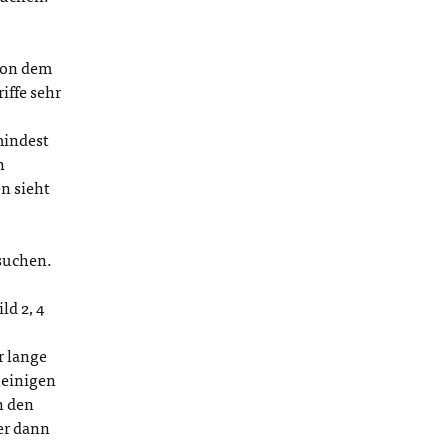
 von dem
iffe sehr
mindest
n
n sieht
suchen.
ld 2, 4
r lange
 einigen
n den
er dann