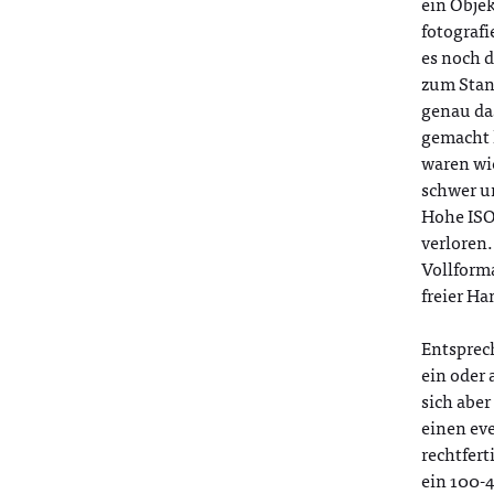
ein Objek
fotografi
es noch d
zum Stand
genau da
gemacht h
waren wie
schwer un
Hohe ISO
verloren
Vollforma
freier Ha
Entsprec
ein oder
sich abe
einen eve
rechtfer
ein 100-4